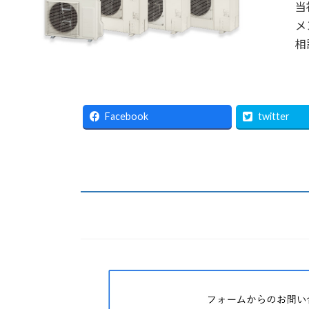
当
メ
相
Facebook
twitter