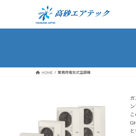
コ
ナ
ン
ビ
テ
ゲ
ン
ー
ツ
シ
へ
ョ
ス
ン
キ
に
ッ
移
プ
動
HOME
業務用電気式空調機
ガ
ン
こ
G
と