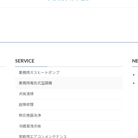
SERVICE
N
業務用ガスヒートポンプ
業務用電気式空調機
点検清掃
故障修理
熱交換器洗浄
冷媒漏洩点検
家庭用エアコンメンテナンス